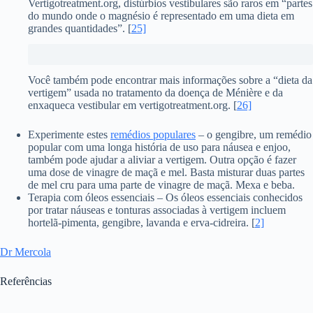
Vertigotreatment.org, distúrbios vestibulares são raros em “partes
do mundo onde o magnésio é representado em uma dieta em
grandes quantidades”. [
25]
Você também pode encontrar mais informações sobre a “dieta da
vertigem” usada no tratamento da doença de Ménière e da
enxaqueca vestibular em vertigotreatment.org. [
26]
Experimente estes
remédios populares
– o gengibre, um remédio
popular com uma longa história de uso para náusea e enjoo,
também pode ajudar a aliviar a vertigem. Outra opção é fazer
uma dose de vinagre de maçã e mel. Basta misturar duas partes
de mel cru para uma parte de vinagre de maçã. Mexa e beba.
Terapia com óleos essenciais – Os óleos essenciais conhecidos
por tratar náuseas e tonturas associadas à vertigem incluem
hortelã-pimenta, gengibre, lavanda e erva-cidreira. [
2]
Dr Mercola
Referências