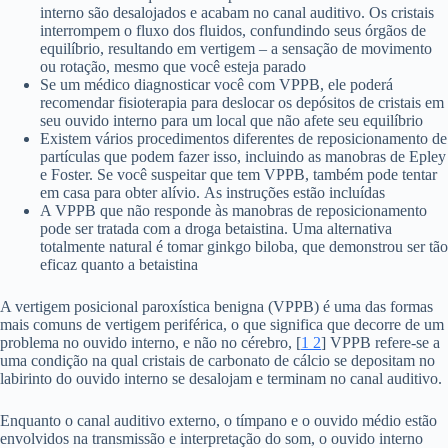
interno são desalojados e acabam no canal auditivo. Os cristais
interrompem o fluxo dos fluidos, confundindo seus órgãos de
equilíbrio, resultando em vertigem – a sensação de movimento
ou rotação, mesmo que você esteja parado
Se um médico diagnosticar você com VPPB, ele poderá
recomendar fisioterapia para deslocar os depósitos de cristais em
seu ouvido interno para um local que não afete seu equilíbrio
Existem vários procedimentos diferentes de reposicionamento de
partículas que podem fazer isso, incluindo as manobras de Epley
e Foster. Se você suspeitar que tem VPPB, também pode tentar
em casa para obter alívio. As instruções estão incluídas
A VPPB que não responde às manobras de reposicionamento
pode ser tratada com a droga betaistina. Uma alternativa
totalmente natural é tomar ginkgo biloba, que demonstrou ser tão
eficaz quanto a betaistina
A vertigem posicional paroxística benigna (VPPB) é uma das formas
mais comuns de vertigem periférica, o que significa que decorre de um
problema no ouvido interno, e não no cérebro, [
1
2
] VPPB refere-se a
uma condição na qual cristais de carbonato de cálcio se depositam no
labirinto do ouvido interno se desalojam e terminam no canal auditivo.
Enquanto o canal auditivo externo, o tímpano e o ouvido médio estão
envolvidos na transmissão e interpretação do som, o ouvido interno