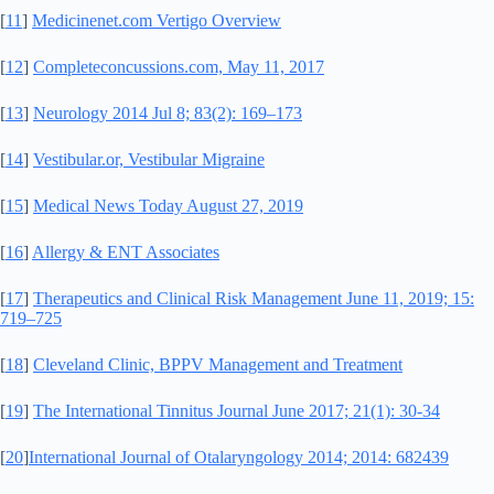
[
11
]
Medicinenet.com Vertigo Overview
[
12
]
Completeconcussions.com, May 11, 2017
[
13
]
Neurology 2014 Jul 8; 83(2): 169–173
[
14
]
Vestibular.or, Vestibular Migraine
[
15
]
Medical News Today August 27, 2019
[
16
]
Allergy & ENT Associates
[
17
]
Therapeutics and Clinical Risk Management June 11, 2019; 15:
719–725
[
18
]
Cleveland Clinic, BPPV Management and Treatment
[
19
]
The International Tinnitus Journal June 2017; 21(1): 30-34
[
20
]
International Journal of Otalaryngology 2014; 2014: 682439