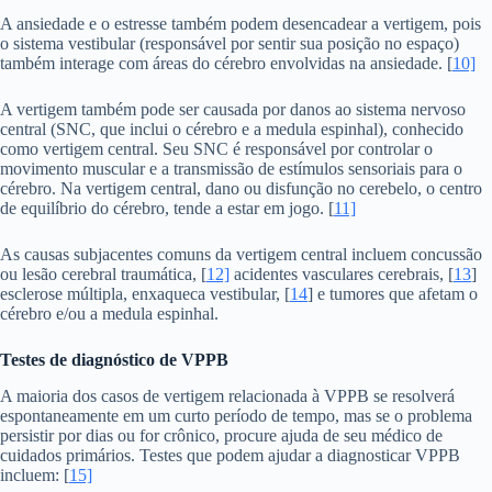
A ansiedade e o estresse também podem desencadear a vertigem, pois
o sistema vestibular (responsável por sentir sua posição no espaço)
também interage com áreas do cérebro envolvidas na ansiedade. [
10]
A vertigem também pode ser causada por danos ao sistema nervoso
central (SNC, que inclui o cérebro e a medula espinhal), conhecido
como vertigem central. Seu SNC é responsável por controlar o
movimento muscular e a transmissão de estímulos sensoriais para o
cérebro. Na vertigem central, dano ou disfunção no cerebelo, o centro
de equilíbrio do cérebro, tende a estar em jogo. [
11]
As causas subjacentes comuns da vertigem central incluem concussão
ou lesão cerebral traumática, [
12]
acidentes vasculares cerebrais, [
13
]
esclerose múltipla, enxaqueca vestibular, [
14
] e tumores que afetam o
cérebro e/ou a medula espinhal.
Testes de diagnóstico de VPPB
A maioria dos casos de vertigem relacionada à VPPB se resolverá
espontaneamente em um curto período de tempo, mas se o problema
persistir por dias ou for crônico, procure ajuda de seu médico de
cuidados primários. Testes que podem ajudar a diagnosticar VPPB
incluem: [
15]