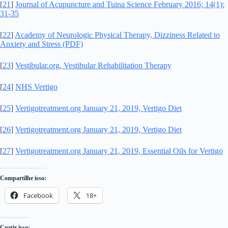
[
21
]
Journal of Acupuncture and Tuina Science February 2016; 14(1):
31-35
[
22
]
Academy of Neurologic Physical Therapy, Dizziness Related to
Anxiety and Stress (PDF)
[
23
]
Vestibular.org, Vestibular Rehabilitation Therapy
[
24
]
NHS Vertigo
[
25
]
Vertigotreatment.org January 21, 2019, Vertigo Diet
[
26
]
Vertigotreatment.org January 21, 2019, Vertigo Diet
[
27
]
Vertigotreatment.org January 21, 2019, Essential Oils for Vertigo
Compartilhe isso:
Facebook
18+
Curtir isso: