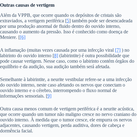
Outras causas de vertigem
Além da VPPB, que ocorre quando os depósitos de cristais são
extraviados, a vertigem periférica [
5
] também pode ser desencadeada
por uma produção anormal de fluido dentro do ouvido interno,
causando o aumento da pressão. Isso é conhecido como doença de
Meniere. [
[6]
A inflamação (muitas vezes causada por uma infecção viral
[7]
) no
labirinto do ouvido interno [
8]
(labirintite) é outra possibilidade que
pode causar vertigem. Nesse caso, como o labirinto contém órgãos do
equilíbrio e da audição, sua audição também será afetada.
Semelhante à labirintite, a neurite vestibular refere-se a uma infecção
do ouvido interno, neste caso afetando os nervos que conectam o
ouvido interno e o cérebro, interrompendo o fluxo normal de
informações sensoriais. [
9]
Outra causa menos comum de vertigem periférica é a neurite acústica,
que ocorre quando um tumor não maligno cresce no nervo craniano do
ouvido interno. À medida que o tumor cresce, ele empurra os nervos
adjacentes, causando vertigem, perda auditiva, dores de cabeça e
dormência facial.