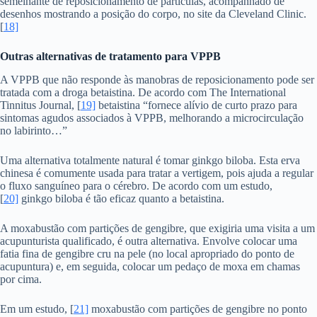
semelhante de reposicionamento de partículas, acompanhado de
desenhos mostrando a posição do corpo, no site da Cleveland Clinic.
[
18]
Outras alternativas de tratamento para VPPB
A VPPB que não responde às manobras de reposicionamento pode ser
tratada com a droga betaistina. De acordo com The International
Tinnitus Journal, [
19]
betaistina “fornece alívio de curto prazo para
sintomas agudos associados à VPPB, melhorando a microcirculação
no labirinto…”
Uma alternativa totalmente natural é tomar ginkgo biloba. Esta erva
chinesa é comumente usada para tratar a vertigem, pois ajuda a regular
o fluxo sanguíneo para o cérebro. De acordo com um estudo,
[
20]
ginkgo biloba é tão eficaz quanto a betaistina.
A moxabustão com partições de gengibre, que exigiria uma visita a um
acupunturista qualificado, é outra alternativa. Envolve colocar uma
fatia fina de gengibre cru na pele (no local apropriado do ponto de
acupuntura) e, em seguida, colocar um pedaço de moxa em chamas
por cima.
Em um estudo, [
21]
moxabustão com partições de gengibre no ponto