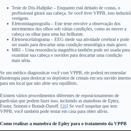
Teste de Dix-Hallpike – Enquanto está deitado de costas, o
profissional girará sua cabeça. Se você tiver VPPB, isso induzirá
vertigem.
Eletronistagmografia – Este teste envolve a observação dos
movimentos dos olhos sob várias condições, como ao mover a
cabeça ou olhar para uma luz brilhante.
Eletroencefalograma – EEG mede sua atividade cerebral e pode
ser usado para descartar uma condição neurológica mais grave.
MRI – Uma ressonância magnética também pode ser usada para
examinar sua cabeça e ouvidos para descartar uma condição
mais séria.
Se um médico diagnosticar você com VPPB, ele poderá recomendar
fisioterapia para deslocar os depósitos de cristais em seu ouvido interno
para um local que não afete seu equilíbrio.
Existem vários procedimentos diferentes de reposicionamento de
partículas que podem fazer isso, incluindo as manobras de Epley,
Foster, Semont e Brandt-Daroff. [
16]
Se você suspeitar que tem
VPPB, você também pode tentar em casa para obter alívio.
Como realizar a manobra de Epley para o tratamento da VPPB