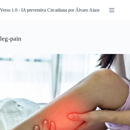
Pular
para
Verso 1.0 - IA preventiva Circadiana por Álvaro Alaor
o
conteúdo
leg-pain