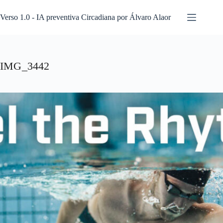
Pular
para
Verso 1.0 - IA preventiva Circadiana por Álvaro Alaor
o
conteúdo
IMG_3442