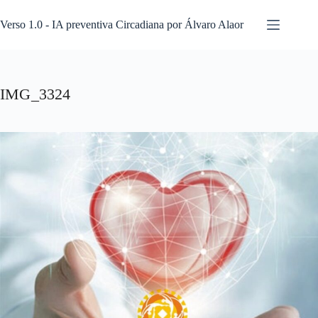
Pular
para
Verso 1.0 - IA preventiva Circadiana por Álvaro Alaor
o
conteúdo
IMG_3324