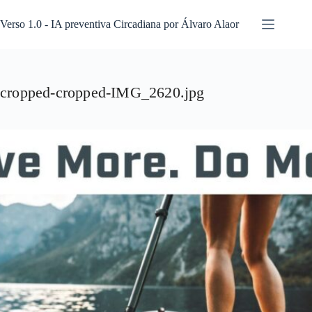
Pular
para
Verso 1.0 - IA preventiva Circadiana por Álvaro Alaor
o
conteúdo
cropped-cropped-IMG_2620.jpg