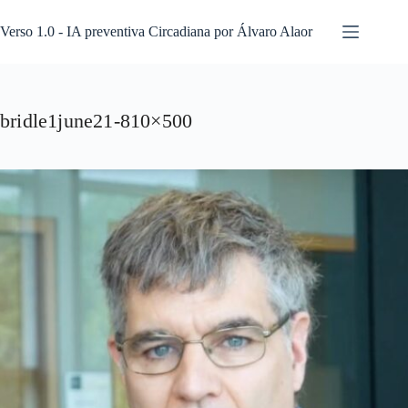
Pular
para
Verso 1.0 - IA preventiva Circadiana por Álvaro Alaor
o
conteúdo
bridle1june21-810×500