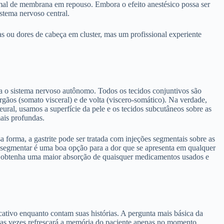
mal de membrana em repouso. Embora o efeito anestésico possa ser
stema nervoso central.
s ou dores de cabeça em cluster, mas um profissional experiente
ara o sistema nervoso autônomo. Todos os tecidos conjuntivos são
rgãos (somato visceral) e de volta (viscero-somático). Na verdade,
eural, usamos a superfície da pele e os tecidos subcutâneos sobre as
mais profundas.
forma, a gastrite pode ser tratada com injeções segmentais sobre as
ia segmentar é uma boa opção para a dor que se apresenta em qualquer
cê obtenha uma maior absorção de quaisquer medicamentos usados e
ativo enquanto contam suas histórias. A pergunta mais básica da
itas vezes refrescará a memória do paciente apenas no momento