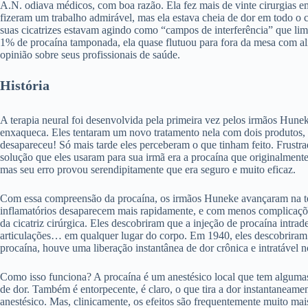
A.N. odiava médicos, com boa razão. Ela fez mais de vinte cirurgias em 
fizeram um trabalho admirável, mas ela estava cheia de dor em todo o
suas cicatrizes estavam agindo como “campos de interferência” que limi
1% de procaína tamponada, ela quase flutuou para fora da mesa com al
opinião sobre seus profissionais de saúde.
História
A terapia neural foi desenvolvida pela primeira vez pelos irmãos Hune
enxaqueca. Eles tentaram um novo tratamento nela com dois produtos, u
desapareceu! Só mais tarde eles perceberam o que tinham feito. Frustr
solução que eles usaram para sua irmã era a procaína que originalmente
mas seu erro provou serendipitamente que era seguro e muito eficaz.
Com essa compreensão da procaína, os irmãos Huneke avançaram na ter
inflamatórios desaparecem mais rapidamente, e com menos complicações,
da cicatriz cirúrgica. Eles descobriram que a injeção de procaína intr
articulações… em qualquer lugar do corpo. Em 1940, eles descobriram 
procaína, houve uma liberação instantânea de dor crônica e intratável 
Como isso funciona? A procaína é um anestésico local que tem algumas 
de dor. Também é entorpecente, é claro, o que tira a dor instantaneame
anestésico. Mas, clinicamente, os efeitos são frequentemente muito mai