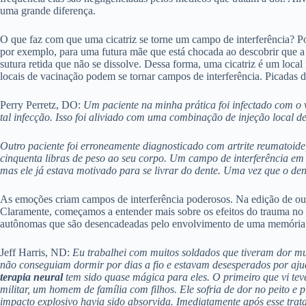
uma grande diferença.
O que faz com que uma cicatriz se torne um campo de interferência? P
por exemplo, para uma futura mãe que está chocada ao descobrir que a 
sutura retida que não se dissolve. Dessa forma, uma cicatriz é um loca
locais de vacinação podem se tornar campos de interferência. Picadas 
Perry Perretz, DO:
Um paciente na minha prática foi infectado com o
tal infecção. Isso foi aliviado com uma combinação de injeção local 
Outro paciente foi erroneamente diagnosticado com artrite reumatoide
cinquenta libras de peso ao seu corpo. Um campo de interferência em 
mas ele já estava motivado para se livrar do dente. Uma vez que o den
As emoções criam campos de interferência poderosos. Na edição de o
Claramente, começamos a entender mais sobre os efeitos do trauma no s
autônomas que são desencadeadas pelo envolvimento de uma memória 
Jeff Harris, ND:
Eu trabalhei com muitos soldados que tiveram dor mu
não conseguiam dormir por dias a fio e estavam desesperados por aju
terapia neural
tem sido quase mágica para eles. O primeiro que vi te
militar, um homem de família com filhos. Ele sofria de dor no peito e 
impacto explosivo havia sido absorvida. Imediatamente após esse trat