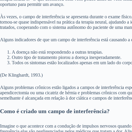
oportuno para permitir um avanço.
Às vezes, o campo de interferência se apresenta durante o exame físico
tornou-se quase indispensável na prática da terapia neural, ajudando a
tratados, cooperando com o sistema autônomo do paciente de uma manei
Alguns indicadores de que um campo de interferência está causando a d
A doença não está respondendo a outras terapias.
Outro tipo de tratamento piorou a doença inesperadamente.
Todos os sintomas estão localizados apenas em um lado do corp
(De Klinghardt, 1993.)
Alguns problemas crônicos estão ligados a campos de interferência esp
apendicectomia ou uma cicatriz de hérnia e problemas crônicos com qua
semelhante é alcançada em relação à dor ciática e campos de interfer
Como é criado um campo de interferência?
Imagine o que acontece com a condução de impulsos nervosos quando há
frequência elas são negligenciadas pelos médicos que tratam a dor. Alivi