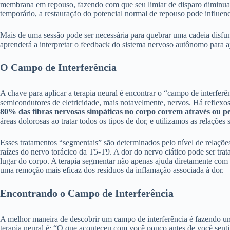
membrana em repouso, fazendo com que seu limiar de disparo diminua. 
temporário, a restauração do potencial normal de repouso pode influen
Mais de uma sessão pode ser necessária para quebrar uma cadeia disfun
aprenderá a interpretar o feedback do sistema nervoso autônomo para 
O Campo de Interferência
A chave para aplicar a terapia neural é encontrar o “campo de interfer
semicondutores de eletricidade, mais notavelmente, nervos. Há reflexos
80% das fibras nervosas simpáticas no corpo correm através ou pe
áreas dolorosas ao tratar todos os tipos de dor, e utilizamos as relações
Esses tratamentos “segmentais” são determinados pelo nível de relaçõe
raízes do nervo torácico da T5-T9. A dor do nervo ciático pode ser tr
lugar do corpo. A terapia segmentar não apenas ajuda diretamente com
uma remoção mais eficaz dos resíduos da inflamação associada à dor.
Encontrando o Campo de Interferência
A melhor maneira de descobrir um campo de interferência é fazendo um 
terapia neural é: “O que aconteceu com você pouco antes de você senti