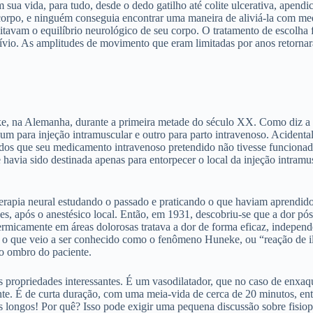
sua vida, para tudo, desde o dedo gatilho até colite ulcerativa, apendic
 corpo, e ninguém conseguia encontrar uma maneira de aliviá-la com me
tavam o equilíbrio neurológico de seu corpo. O tratamento de escolha fo
ívio. As amplitudes de movimento que eram limitadas por anos retorna
ke, na Alemanha, durante a primeira metade do século XX. Como diz a h
m para injeção intramuscular e outro para parto intravenoso. Acidenta
ados que seu medicamento intravenoso pretendido não tivesse funcionado
 havia sido destinada apenas para entorpecer o local da injeção intramu
apia neural estudando o passado e praticando o que haviam aprendido.
 após o anestésico local. Então, em 1931, descobriu-se que a dor pós-
adermicamente em áreas dolorosas tratava a dor de forma eficaz, indepen
o que veio a ser conhecido como o fenômeno Huneke, ou “reação de ilu
no ombro do paciente.
propriedades interessantes. É um vasodilatador, que no caso de enxaque
nte. É de curta duração, com uma meia-vida de cerca de 20 minutos, entã
s longos! Por quê? Isso pode exigir uma pequena discussão sobre fisiopa