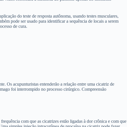
aplicação do teste de resposta autônoma, usando testes musculares,
ambém pode ser usado para identificar a sequência de locais a serem
ocesso de cura.
e. Os acupunturistas entenderão a relação entre uma cicatriz de
stômago foi interrompido no processo cirúrgico. Compreensão
requência com que as cicatrizes estão ligadas à dor crônica e com que
 Uma simples injeção intracutânea de procaína na cicatriz pode fazer