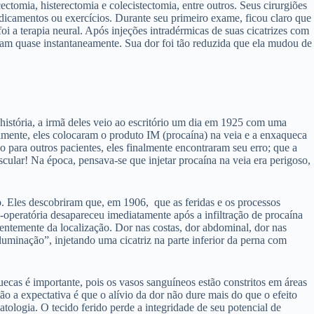
ectomia, histerectomia e colecistectomia, entre outros. Seus cirurgiões
dicamentos ou exercícios. Durante seu primeiro exame, ficou claro que
i a terapia neural. Após injeções intradérmicas de suas cicatrizes com
ram quase instantaneamente. Sua dor foi tão reduzida que ela mudou de
istória, a irmã deles veio ao escritório um dia em 1925 com uma
lmente, eles colocaram o produto IM (procaína) na veia e a enxaqueca
 para outros pacientes, eles finalmente encontraram seu erro; que a
scular! Na época, pensava-se que injetar procaína na veia era perigoso,
 Eles descobriram que, em 1906, que as feridas e os processos
operatória desapareceu imediatamente após a infiltração de procaína
dentemente da localização. Dor nas costas, dor abdominal, dor nas
minação”, injetando uma cicatriz na parte inferior da perna com
cas é importante, pois os vasos sanguíneos estão constritos em áreas
o a expectativa é que o alívio da dor não dure mais do que o efeito
tologia. O tecido ferido perde a integridade de seu potencial de