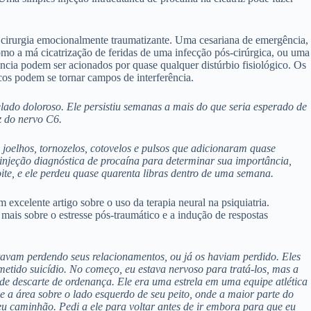
 cirurgia emocionalmente traumatizante. Uma cesariana de emergência,
mo a má cicatrização de feridas de uma infecção pós-cirúrgica, ou uma
ência podem ser acionados por quase qualquer distúrbio fisiológico. Os
cos podem se tornar campos de interferência.
ado doloroso. Ele persistiu semanas a mais do que seria esperado de
z do nervo C6.
 joelhos, tornozelos, cotovelos e pulsos que adicionaram quase
 injeção diagnóstica de procaína para determinar sua importância,
ite, e ele perdeu quase quarenta libras dentro de uma semana.
xcelente artigo sobre o uso da terapia neural na psiquiatria.
mais sobre o estresse pós-traumático e a indução de respostas
tavam perdendo seus relacionamentos, ou já os haviam perdido. Eles
tido suicídio. No começo, eu estava nervoso para tratá-los, mas a
e descarte de ordenança. Ele era uma estrela em uma equipe atlética
a e a área sobre o lado esquerdo de seu peito, onde a maior parte do
eu caminhão. Pedi a ele para voltar antes de ir embora para que eu