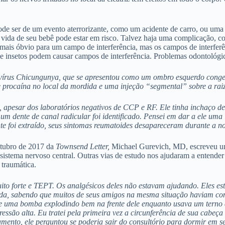
ode ser de um evento aterrorizante, como um acidente de carro, ou uma
vida de seu bebê pode estar em risco. Talvez haja uma complicação, co
l mais óbvio para um campo de interferência, mas os campos de interfer
de insetos podem causar campos de interferência. Problemas odontológi
 vírus Chicungunya, que se apresentou como um ombro esquerdo congel
de procaína no local da mordida e uma injeção “segmental” sobre a rai
, apesar dos laboratórios negativos de CCP e RF. Ele tinha inchaço de
um dente de canal radicular foi identificado. Pensei em dar a ele uma
te foi extraído, seus sintomas reumatoides desapareceram durante a no
utubro de 2017 da
Townsend Letter,
Michael Gurevich, MD, escreveu um e
istema nervoso central. Outras vias de estudo nos ajudaram a entender 
traumática.
ito forte e TEPT. Os analgésicos deles não estavam ajudando. Eles es
da, sabendo que muitos de seus amigos na mesma situação haviam come
ve uma bomba explodindo bem na frente dele enquanto usava um terno d
pressão alta. Eu tratei pela primeira vez a circunferência de sua cabeç
amento, ele perguntou se poderia sair do consultório para dormir em s