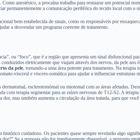
Como anestésico, a procaína trabalha para restaurar um potencial nor
ciar permanentemente a comunicação periférica do tecido local com o si
cional bem estabelecida de sinais, como os responsáveis por enxaqueca
ajudar a desvendar um programa coerente de tratamento.
ência”, ou “foco”, que é a região que apresenta um sinal disfuncional p
 conduzidos eletricamente que viajam através dos nervos, da pele aos ó
rto da pele
, tornando-a uma área potente para tratamento. Na terapia n
 somato-visceral e viscero-somática para ajudar a influenciar estruturas 
s dermatomal, esclerotomómal ou miotomal com as áreas afetadas. Dessa 
atada com terapia segmentar para as raízes nervosas de T12-S2. A terap
 a dor, mas também aumenta a circulação da área tratada, para que vo
histórico cuidadoso. Os pacientes quase sempre revelarão algo signific
r dor?” Se a resposta não for imediatamente disponível, a pergunta mu