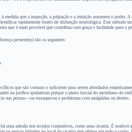
, à medida que a inspeção, a palpação e a intuição assumem o poder. A 
 identificar rapidamente fontes de disfunção neurológica. Este método t
ra que é mais provável que contribua com graça e facilidade para o pr
oença presente(s) são os seguintes:
o.
ecíficos que são comuns o suficiente para serem abordados empiricament
dris ou joelhos ipsilaterais porque o plano fascial do meridiano do e
ência nas pernas—ou enxaquecas e problemas com amígdalas ou dentes.
 uma adesão nos tecidos conjuntivos, como uma cicatriz. É notável a f
ar os nervos irritados no local da cicatriz tem efeitos em todo o corpo.