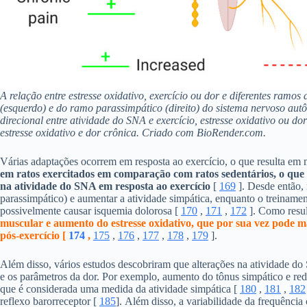
A relação entre estresse oxidativo, exercício ou dor e diferentes ramo
(esquerdo) e do ramo parassimpático (direito) do sistema nervoso aut
direcional entre atividade do SNA e exercício, estresse oxidativo ou 
estresse oxidativo e dor crônica. Criado com BioRender.com.
Várias adaptações ocorrem em resposta ao exercício, o que resulta em
em ratos exercitados em comparação com ratos sedentários, o que p
na atividade do SNA em resposta ao exercício
[
169
]. Desde então, 
parassimpático) e aumentar a atividade simpática, enquanto o treinament
possivelmente causar isquemia dolorosa [
170
,
171
,
172
]. Como resul
muscular e aumento do estresse oxidativo, que por sua vez pode ma
pós-exercício [
174
,
175
,
176
,
177
,
178
,
179
].
Além disso, vários estudos descobriram que alterações na atividade d
e os parâmetros da dor. Por exemplo, aumento do tônus ​​simpático e re
que é considerada uma medida da atividade simpática [
180
,
181
,
182
reflexo barorreceptor [
185
]. Além disso, a variabilidade da frequênci