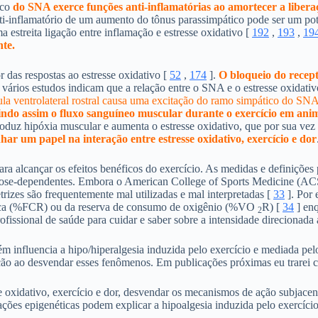
ico
do SNA exerce funções anti-inflamatórias ao amortecer a libera
anti-inflamatório de um aumento do tônus ​​parassimpático pode ser um 
estreita ligação entre inflamação e estresse oxidativo [
192
,
193
,
19
nte.
das respostas ao estresse oxidativo [
52
,
174
].
O bloqueio do recept
 vários estudos indicam que a relação entre o SNA e o estresse oxidativ
la ventrolateral rostral causa uma excitação do ramo simpático do SN
indo assim o fluxo sanguíneo muscular durante o exercício em an
oduz hipóxia muscular e aumenta o estresse oxidativo, que por sua vez 
r um papel na interação entre estresse oxidativo, exercício e dor
a alcançar os efeitos benéficos do exercício. As medidas e definições 
 dose-dependentes. Embora o American College of Sports Medicine (ACSM)
etrizes são frequentemente mal utilizadas e mal interpretadas [
33
]. Por 
rdíaca (%FCR) ou da reserva de consumo de oxigênio (%VO
R) [
34
] en
2
ofissional de saúde para cuidar e saber sobre a intensidade direcionada 
m influencia a hipo/hiperalgesia induzida pelo exercício e mediada pelo
ção ao desvendar esses fenômenos. Em publicações próximas eu trarei
se oxidativo, exercício e dor, desvendar os mecanismos de ação subjace
ações epigenéticas podem explicar a hipoalgesia induzida pelo exercício