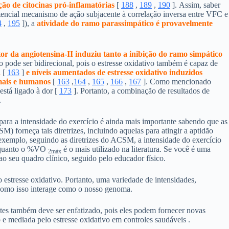
ção de citocinas pró-inflamatórias
[
188
,
189
,
190
]. Assim, saber
potencial mecanismo de ação subjacente à correlação inversa entre VFC e
4
,
195
]), a
atividade do ramo parassimpático é provavelmente
or da angiotensina-II induziu tanto a inibição do ramo simpático
o pode ser bidirecional, pois o estresse oxidativo também é capaz de
A
[
163
]
e níveis aumentados de estresse oxidativo induzidos
imais e humanos
[
163
,
164
,
165
,
166
,
167
]. Como mencionado
está ligado à dor [
173
]. Portanto, a combinação de resultados de
.
para a intensidade do exercício é ainda mais importante sabendo que as
 forneça tais diretrizes, incluindo aquelas para atingir a aptidão
exemplo, seguindo as diretrizes do ACSM, a intensidade do exercício
quanto o %VO
é o mais utilizado na literatura. Se você é uma
2máx
ao seu quadro clínico, seguido pelo educador físico.
 estresse oxidativo. Portanto, uma variedade de intensidades,
 como isso interage como o nosso genoma.
ntes também deve ser enfatizado, pois eles podem fornecer novas
 e mediada pelo estresse oxidativo em controles saudáveis ​.