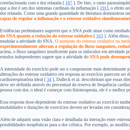
correlacionada com a dor relatada [
187
]. De fato, o ramo parassimpát
que a dor é um dos sintomas cardinais da inflamação [
191
], o efeito 
dor relatada. Como uma grande quantidade de literatura demonstrou uma 
capaz de regular a inflamação e o estresse oxidativo simultaneame
Evidências preliminares sugerem que o SNA pode atuar como mediador 
do SNA quanto a redução do estresse oxidativo
[
163
]. Além disso,
modular a atividade do SNA.
O aumento do estresse oxidativo na medu
experimentalmente alteram a regulação do fluxo sanguíneo, reduz
acima, o fluxo sanguíneo insuficiente para os músculos em atividade pr
estudos independentes sugere que a atividade do
SNA pode desempenha
A intensidade do exercício pode ser o componente mais determinante par
alterações do estresse oxidativo em resposta ao exercício parecem ser
cardiorrespiratória ideal [
34
], Dalleck et al. descobriram que essas dir
deve ser definida através do percentual da reserva de frequência ca
pessoa com dor, o ideal é começar com fisioterapeuta, ele é o melhor pr
Essa resposta dose-dependente do estresse oxidativo ao exercício també
modalidades e durações de exercícios devem ser levadas em considera
Além de adquirir uma visão clara e detalhada da interação entre estres
possibilidades terapêuticas para a dor crônica. Por exemplo, as modific