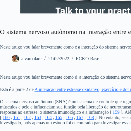
O sistema nervoso autônomo na interação entre es
Neste artigo vou falar brevemente como é a interação do sistema nervoso
alvaroalaor
21/02/2022
ECKO Base
Neste artigo vou falar brevemente como é a interação do sistema nervos
Esta é a parte 2 de
A interação entre estresse oxidativo, exercício e do
O sistema nervoso autônomo (SNA) é um sistema de controle que regula
músculos e pele e influenciam sua função pela liberação de neurotransm
respostas ao estresse, o sistema imunológico e a inflamação [
159
]. Alé
[
160
,
161
,
162
,
163
,
164
,
165
,
166
,
167
,
168
]. No entanto, se a
investigado, pois apenas um estudo foi encontrado para investigar essa