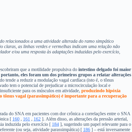
 sido relacionados a uma atividade alterada do ramo simpático
o claras, as linhas verdes e vermelhas indicam uma relação não
lador e/ou uma resposta às adaptações induzidas pelo exercício,
escobriram que a motilidade propulsiva do
intestino delgado foi maior
 portanto, eles foram um dos primeiros grupos a relatar alterações
 tende a reduzir a modulação vagal cardíaca (isto é, o tônus ​​
levado tem o potencial de prejudicar a microcirculação local e
insuficiente para os músculos em atividade,
produzindo hipóxia
o tônus ​​vagal (parassimpático) é importante para a recuperação
terada do SNA em pacientes com dor crônica a correlações entre o SNA
ônica [
160
,
161
,
162
]. Além disso, as alterações da pressão arterial,
sia induzida pelo exercício [
184
], sugerindo um papel relevante para o
ferente (ou seja, atividade parassimpática) [
186
] – está inversamente