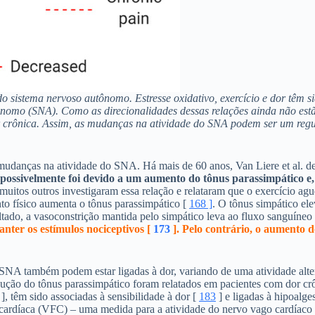
s do sistema nervoso autônomo. Estresse oxidativo, exercício e dor têm
ônomo (SNA). Como as direcionalidades dessas relações ainda não estã
dor crônica. Assim, as mudanças na atividade do SNA podem ser um regu
 mudanças na atividade do SNA. Há mais de 60 anos, Van Liere et al. d
ossivelmente foi devido a um aumento do tônus ​​parassimpático e,
muitos outros investigaram essa relação e relataram que o exercício agudo
o físico aumenta o tônus ​​parassimpático [
168 ]
. O tônus ​​simpático e
tado, a vasoconstrição mantida pelo simpático leva ao fluxo sanguíneo 
nter os estímulos nociceptivos [
173
]. Pelo contrário, o aumento d
o SNA também podem estar ligadas à dor, variando de uma atividade al
dução do tônus ​​parassimpático foram relatados em pacientes com dor cr
], têm sido associadas à sensibilidade à dor [
183
] e ligadas à hipoalge
a cardíaca (VFC) – uma medida para a atividade do nervo vago cardíaco e